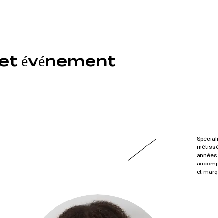
cet événement
Spécial
métissé
années 
accompa
et marq