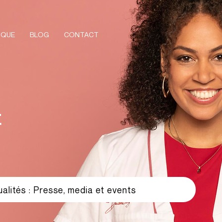
IQUE
BLOG
CONTACT
E
alités : Presse, media et events