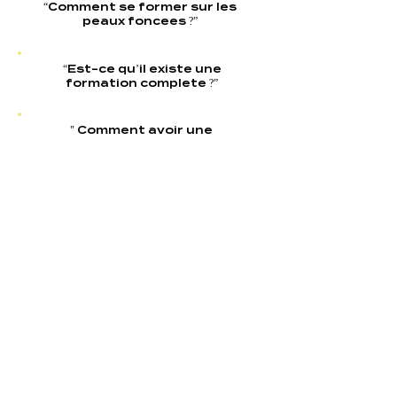
“Comment se former sur les
peaux foncees ?”
“Est-ce qu’il existe une
formation complete ?”
" Comment avoir une
demarche plus inclusive
dans ma pharmacie "
Alors aujourd’hui, il est temps
de creer cette Academy de
formation !