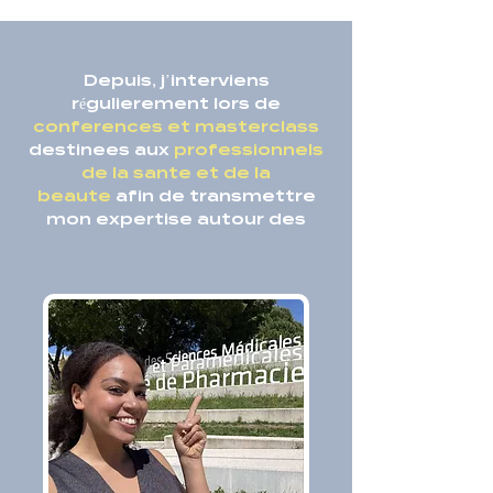
Depuis, j’interviens
régulierement lors de
conferences et masterclass
destinees aux
professionnels
de la sante et de la
beaute
afin de transmettre
mon expertise autour des
peaux foncees et metissees.