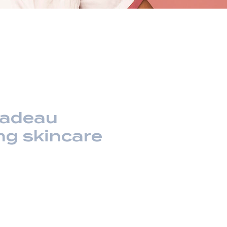
cadeau
ng skincare
rix