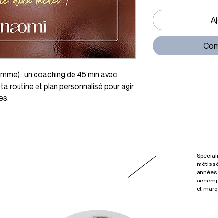
Aj
Com
femme) : un coaching de 45 min avec 
ta routine et plan personnalisé pour agir 
es.
Spécial
métissé
années 
accompa
et marq