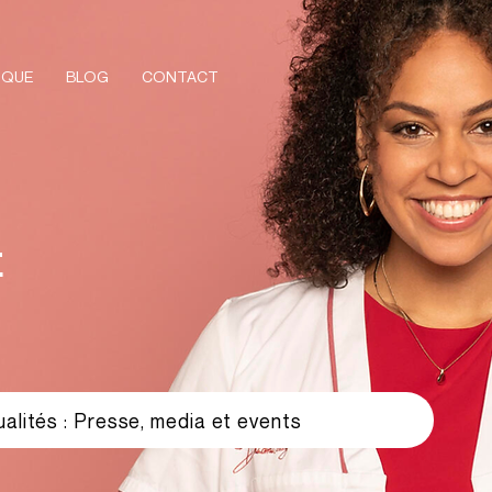
IQUE
BLOG
CONTACT
E
alités : Presse, media et events