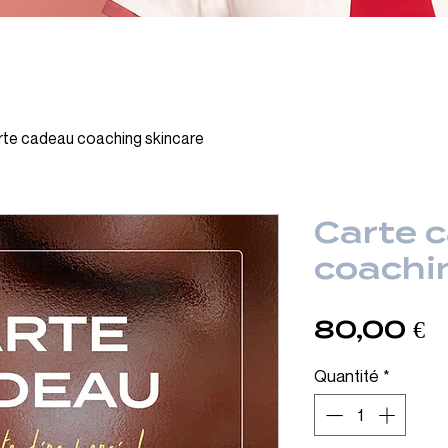
rte cadeau coaching skincare
Carte 
coachi
P
80,00 €
Quantité
*