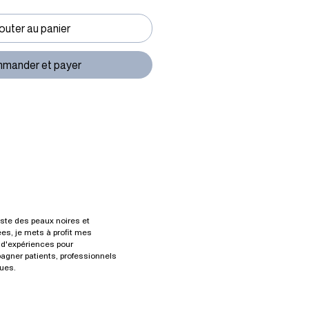
outer au panier
mander et payer
iste des peaux noires et
es, je mets à profit mes
d'expériences pour
gner patients, professionnels
ues.